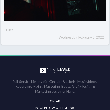
Luca
Wednesday, February 2, 2022
Full-Service Lösung für Künstler & Labels: Musikvideos,
Recording, Mixing, Mastering, Beats, Grafikdesign &
Marketing aus einer Hand.
KONTAKT
POWERED BY WELTBERG®